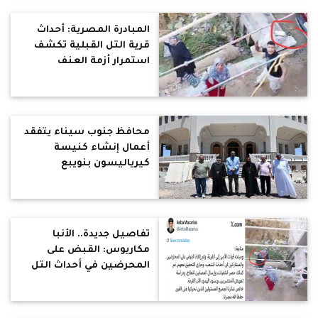
المبادرة المصرية: أحداث
قرية التل القبلية تكشف
استمرار أزمة العنف
الطائفي.. والإفراج عن
المحتجزين الأقباط الأربعة
بعد التنازل عن المحضر
محافظ جنوب سيناء يتفقد
أعمال إنشاء كنيسة
كيرياليسون بنويبع
تفاصيل جديدة.. الأنبا
مكاريوس: القبض على
المحرضين في أحداث التل
القبلية وعودة الهدوء إلى
القرية وجاري التحقيق