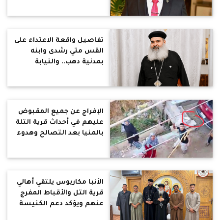
اجتماع تقنين الكنائس
بمحافظة قنا بعد رفضه
تسليم الهواتف المحمولة
تفاصيل واقعة الاعتداء على
القس متي رشدى وابنه
بمدنية دهب.. والنيابة
تواصل التحقيق وتحرز
الكاميرات
الإفراج عن جميع المقبوض
عليهم في أحداث قرية التلة
بالمنيا بعد التصالح وهدوء
بالقرية اليوم
الأنبا مكاريوس يلتقي أهالي
قرية التل والأقباط المفرج
عنهم ويؤكد دعم الكنيسة
لهم