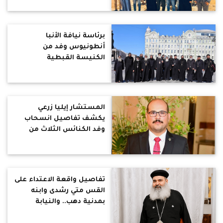
والشهيدة دميانة
برئاسة نيافة الأنبا
أنطونيوس وفد من
الكنيسة القبطية
الأرثوذكسية يختتم زيارة
رسمية إلى الكنيسة
الروسية الأرثوذكسية
لتعزيز علاقات المحبة
المستشار إيليا زرعي
والتعاون
يكشف تفاصيل انسحاب
وفد الكنائس الثلاث من
اجتماع تقنين الكنائس
بمحافظة قنا بعد رفضه
تسليم الهواتف المحمولة
تفاصيل واقعة الاعتداء على
القس متي رشدى وابنه
بمدنية دهب.. والنيابة
تواصل التحقيق وتحرز