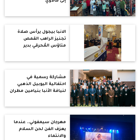
إلى مالاوي
الانبا بيجول يرأس صلاة
تجنيز الراهب القمص
متاؤس المُحرقي بدير
السيدة العذراء (المُحرق)
مشاركة رسمية في
احتفالية اليوبيل الذهبي
لنيافة الأنبا بنيامين مطران
المنوفية
مهرجان سيمفوني.. عندما
يعزف الفن لحن السلام
والانتماء