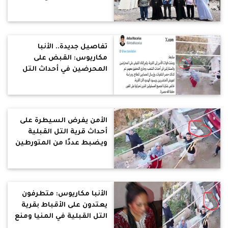
تفاصيل جديدة.. الأنبا
مكاريوس: القبض على
المحرضين في أحداث التل
القبلية وعودة الهدوء إلى
القرية وجاري التحقيق
الأمن يفرض السيطرة على
أحداث قرية التل القبلية
ويضبط عددًا من المتورطين
في الاعتداء على أقباط
القرية
الأنبا مكاريوس: متطرفون
يعتدون على الأقباط بقرية
التل القبلية في المنيا ومنع
المصلين من الخروج