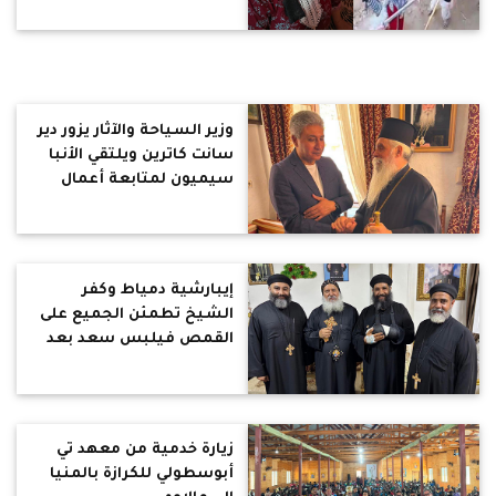
وزير السياحة والآثار يزور دير
سانت كاترين ويلتقي الأنبا
سيميون لمتابعة أعمال
الترميم والتطوير
إيبارشية دمياط وكفر
الشيخ تطمئن الجميع على
القمص فيلبس سعد بعد
حادث سير: جراحة ناجحة
واستكمال العلاج بالمنزل
زيارة خدمية من معهد تي
أبوسطولي للكرازة بالمنيا