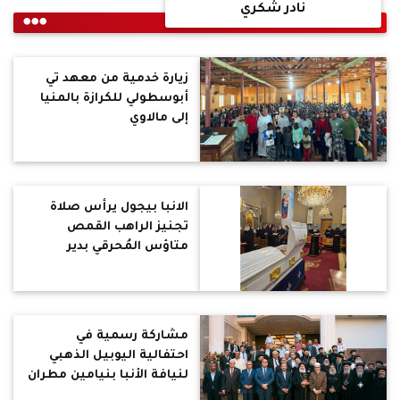
نادر شكري
زيارة خدمية من معهد تي
أبوسطولي للكرازة بالمنيا
إلى مالاوي
الانبا بيجول يرأس صلاة
تجنيز الراهب القمص
متاؤس المُحرقي بدير
السيدة العذراء (المُحرق)
مشاركة رسمية في
احتفالية اليوبيل الذهبي
لنيافة الأنبا بنيامين مطران
المنوفية