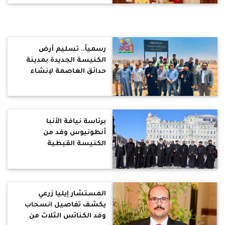
رسمياً.. تسليم أرض
الكنيسة الجديدة بمدينة
حدائق العاصمة لإنشاء
كنيسة الشهيد أبوسيفين
والشهيدة دميانة
برئاسة نيافة الأنبا
أنطونيوس وفد من
الكنيسة القبطية
الأرثوذكسية يختتم زيارة
رسمية إلى الكنيسة
الروسية الأرثوذكسية
لتعزيز علاقات المحبة
المستشار إيليا زرعي
والتعاون
يكشف تفاصيل انسحاب
وفد الكنائس الثلاث من