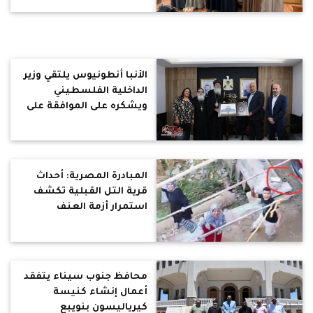
الأنبا أنطونيوس يلتقي وزير
الداخلية الفلسطيني
ويشكره على الموافقة على
إنشاء جمعية الأنبا إبرام
الخيرية القبطية
المبادرة المصرية: أحداث
قرية التل القبلية تكشف
استمرار أزمة العنف
الطائفي.. والإفراج عن
المحتجزين الأقباط الأربعة
بعد التنازل عن المحضر
محافظ جنوب سيناء يتفقد
أعمال إنشاء كنيسة
كيرياليسون بنويبع