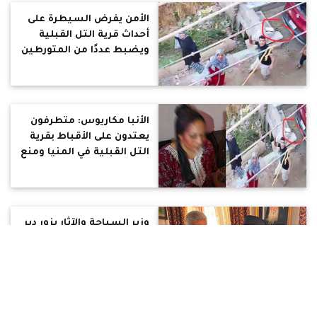
الأمن يفرض السيطرة على
أحداث قرية التل القبلية
ويضبط عددًا من المتورطين
في الاعتداء على أقباط
القرية
الأنبا مكاريوس: متطرفون
يعتدون على الأقباط بقرية
التل القبلية في المنيا ومنع
المصلين من الخروج
وزير السياحة والآثار يزور دير
سانت كاترين ويلتقي الأنبا
سيميون لمتابعة أعمال
الترميم والتطوير