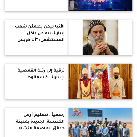
الأنبا بيمن يطمئن شعب
إيبارشيته من داخل
المستشفى: "أنا كويس
والحمد لله"
ترقية إلى رتبة القمصية
بإيبارشية سمالوط
رسمياً.. تسليم أرض
الكنيسة الجديدة بمدينة
حدائق العاصمة لإنشاء
كنيسة الشهيد أبوسيفين