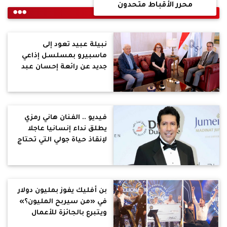
محرر الأقباط متحدون
نبيلة عبيد تعود إلى
ماسبيرو بمسلسل إذاعي
جديد عن رائعة إحسان عبد
القدوس "يا ابنتي لا تحيريني
معك"
فيديو .. الفنان هاني رمزي
يطلق نداء إنسانيا عاجلا
لإنقاذ حياة جولي التي تحتاج
زراعة قلب
بن أفليك يفوز بمليون دولار
في «من سيربح المليون؟»
ويتبرع بالجائزة للأعمال
الخيرية