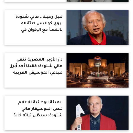
قبل رحيله.. هاني شنودة
يروي كواليس اعتقاله
بالخطأ مع الإخوان في
الستينيات
دار الأوبرا المصرية تنعى
هاني شنودة: فقدنا أحد أبرز
مبدعي الموسيقى العربية
الهيئة الوطنية للإعلام
تنعى الموسيقار هاني
شنودة: سيظل تراثه خالدًا
في وجدان المصريين