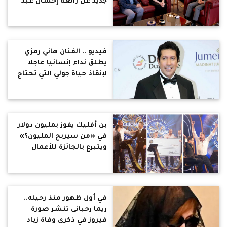
جديد عن رائعة إحسان عبد
القدوس "يا ابنتي لا تحيريني
معك"
فيديو .. الفنان هاني رمزي
يطلق نداء إنسانيا عاجلا
لإنقاذ حياة جولي التي تحتاج
زراعة قلب
بن أفليك يفوز بمليون دولار
في «من سيربح المليون؟»
ويتبرع بالجائزة للأعمال
الخيرية
في أول ظهور منذ رحيله..
ريما رحبانى تنشر صورة
فيروز في ذكرى وفاة زياد