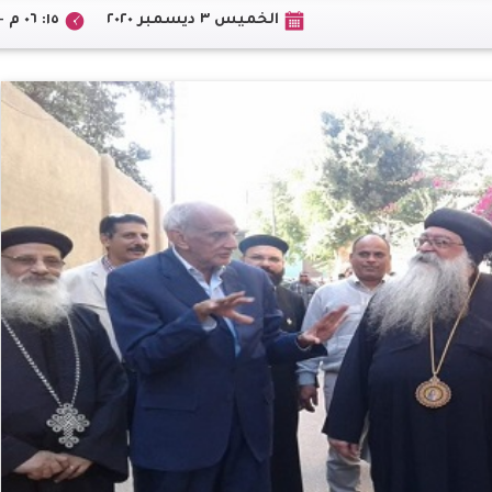
الخميس ٣ ديسمبر ٢٠٢٠
١٥: ٠٦ م +02:00 CEST