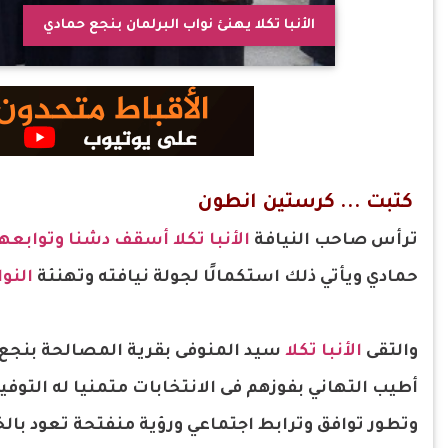
الأنبا تكلا يهنئ نواب البرلمان بنجع حمادي
كتبت ... كرستين انطون
ترأس صاحب النيافة
الأنبا تكلا
أسقف دشنا وتوابعه
حمادي ويأتي ذلك استكمالًا لجولة نيافته وتهنئة
النوا
والتقى
الأنبا تكلا
سيد المنوفى بقرية المصالحة بنجع حم
أطيب التهاني بفوزهم فى الانتخابات متمنيا له التو
وتطور توافق وترابط اجتماعي ورؤية منفتحة تعود بال