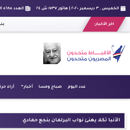
الخميس , ٣ ديسمبر ٢٠٢٠ | هاتور ١٧٣٧ ش ٢٤
العدد ٥٦٨٥ السنة السادس عشر
اخر الأخبار:
المصريين المختطفين بخير.. الخارجية: نتابع عن كثب القرصنة على سفينة Milan بنيجيريا
|
صندوق تحيا مصر يسجل 3 ألقاب بم
عدد اليوم
صباح ومسا
أخبار
أراء حرة
الأنبا تكلا يهنئ نواب البرلمان بنجع حمادي