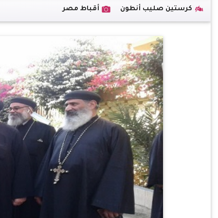
كرستين صليب أنطون
أقباط مصر