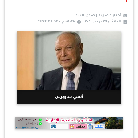
أخبار مصرية | صدى البلد
الثلاثاء ٢٩ يونيو ٢٠٢١
٢٨: ٠٧ م +02:00 CEST
أنسي ساويرس