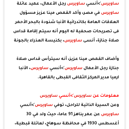
ساويرس
'>أنسي
ساويرس
رجل الأعمال، عميد عائلة
ساويرس
في مصر، وأكد القمص مينا عزيز مسؤول
العلاقات العامة بكاتدرائية الأنبا شنودة بالبحر الأحمر
فى تصريحات صحفية له اليوم أنه سيتم إقامة قداس
صلاة جنازة، أنسى
ساويرس
، بكنيسة العذراء بالجونة
وأضاف القمص مينا عزيز، أنه سيترأس قداس صلاة
جنازة رجل الأعمال
ساويرس
'>أنسي
ساويرس
، الأنبا
ارميا مدير المركز الثقافى القبطى بالقاهرة.
معلومات عن
ساويرس
'>أنسي
ساويرس
وعن السيرة الذاتية للراحل، توفي
ساويرس
'>أنسي
ساويرس
عن عمر يناهز 91 عاما، حيث ولد في 30
أغسطس 1930 في محافظة سوهاج، لعائلة قبطية،