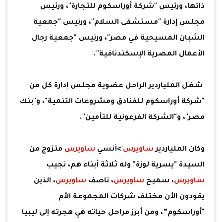
ذاتها، ورئيس "شركة أوراسكوم للتجارة"، ورئيس
مجلس إدارة "مستشفى السلام"، ورئيس "جمعية
الشبان المسيحية في مصر"، ورئيس "جمعية رجال
الأعمال المصرية الإسكندنافية".
شغل الملياردير الراحل عضوية مجلس إدارة كل من
"شركة أوراسكوم للفنادق ومشروعات التنمية"، و"بنك
مصر"، و"الشركة الفرعونية للتأمين".
وكان الملياردير
ساويرس
'>أنسي
ساويرس
متزوج من
السيدة "يسرية لوزة" وله ثلاثة أبناء هم، نجيب
ساويرس
، سميح
ساويرس
، ناصف
ساويرس
، الذين
يقودون الأن مختلف شركات المجموعة الأم
"أوراسكوم”، ومن أبرز مراحل حياته هي هجرته إلى ليبيا