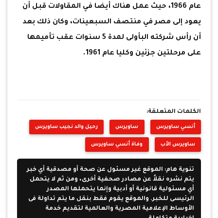
عام 1966، حيث عمل هناك أيضا في المقاولات قبل أن
يعود إلى مصر في منتصف السبعينات، وكان ذلك بعد
أن رأس شركته البأولى لمدة 5 سنوات عقب تأميمها
على مرحلتين جزئين وكليا عام 1961.
الكلمات المتعلقة:
أنسي ساويرس
ساويرس
رحيل والد نجيب ساويرس
ساويرس الأب
وفاة أنسي ساويرس
تنوية هام: الموقع غير مسئول عن صحة أو مصدقية أي خبر
يتم نشره نقلاً عن مصادر صحفية أخرى، ومن ثم لا يتحمل
أي مسئولية قانونية أو أدبية وإنما يتحملها المصدر
الرئيسى للخبر. والموقع يقوم فقط بنقل ما يتم تداولة فى
الأوساط الإعلامية المصرية والعالمية لتقديم خدمة