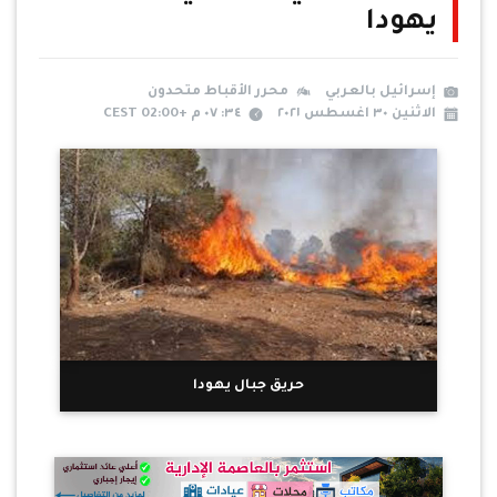
يهودا
إسرائيل بالعربي
محرر الأقباط متحدون
الاثنين ٣٠ اغسطس ٢٠٢١
٣٤: ٠٧ م +02:00 CEST
حريق جبال يهودا