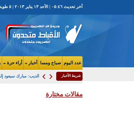
أخر تحديث ٠٥:٤٦ | الأحد ١٣ يناير ٢٠١٣ | ٥ طوبة ١٧٢٩ ش | العدد ٣٠٠٤ السنة الثامنة
عدد اليوم
صباح ومسا
أخبار
أراء حرة
ب
شريط الأخبار
الديب: مبارك سيعود إل
مقالات مختارة