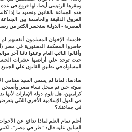
ومقرها الرئيسى أيضا، لها فروع فى عده د
هذه الجماعة بالقانون وتحديد ما إذا كا
الفروق الدقيقة والحاسمة بين الجماعة 
المصرية - الدولية ستخسر الكثير من رصي
خامسا: الإخوان المسلمون أنفسهم لم ي
حاصروا المحكمة الدستورية في مصر (أو 
وأقالوا النائب العام وعينوا نائبا آخر موا
حيث توجد علي أراضيها عشرات الجنسيا
المساواة في تطبيق القانون علي الجميع و
سادسا: لماذا لم يسمي السيد محامي الإ
صوته حين تم سحل نساء مصر وأصبحن عر
كرامتهن، هل تلوم دولة الإمارات لأنها تد
في الدول الإسلامية الأخري اللآتي يتعر
في جماعتك؟
أعلم تمام العلم لماذا تدافع عن الأخو
السابق عليه قال: "طز في مصر"، لكنني