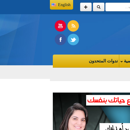
English
مية
ندوات المتحدون