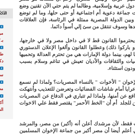
ول عربية وإسلامية، وطالما لم يتم حتي الآن تقنين وضع
نت جماعة دعوية أم اجتماعية أو حتى حلها، وما لم توضع
الأكث
وبين الدولة المصرية ممثلة في الرئاسة، فإن العلاقات
دها وسوف تنتقل من سئ إلي أسوأ دائما.
من
حترموا القانون قط لا في داخل مصر ولا في خارجها،
بـ"
باركوا ذلك) وعطلوا القانون وألغوا الإعلان الدستوري
ليا لهم، بينما دولة الإمارات هي من تحترم العدالة وتحميها
طر
ت والثقافات والأديان تعيش في تناغم وسلام بسبب
دك
دون استثناء.
سم
خوان " الأخوات " بالنساء المصريات؟ ولماذا لم نسمع
ايا أمام شاشات الفضائيات وتعرضن للتعذيب وأنتهكت
مط
افع عن أمنها، ولماذا لم تتباري في الدفاع عن المصريات
ضن للجلد أم أن "الخط الأحمر" يقتصر فقط علي الاخوات
أك
ال
ات فقط، لأن مرشدك أعلن أنه (أكبر) من مصر، والمرشد
 أعلم أيضا أن مصر أكبر من جماعة الإخوان المسلمين