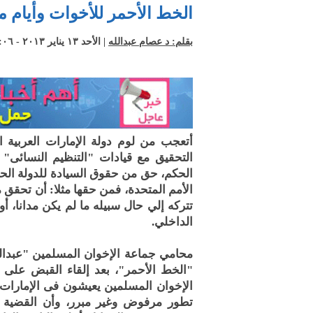
الخط الأحمر للأخوات وأيام 
بقلم: د عصام عبدالله
| الأحد ١٣ يناير ٢٠١٣ - ٠٦: ٠٩ ص +02:00 CEST
أتعجب من لوم دولة الإمارات العربية ا
التحقيق مع قيادات "التنظيم النسائى"
الحكم، حق من حقوق السيادة للدولة ال
الأمم المتحدة، فمن حقها مثلا: أن تحقق م
تتركه إلي حال سبيله ما لم يكن مدانا، 
الداخلي.
محامي جماعة الإخوان المسلمين "عبدالم
"الخط الأحمر"، بعد إلقاء القبض على ع
الإخوان المسلمين يعيشون فى الإمارات
تطور مرفوض وغير مبرر، وأن القضية كل