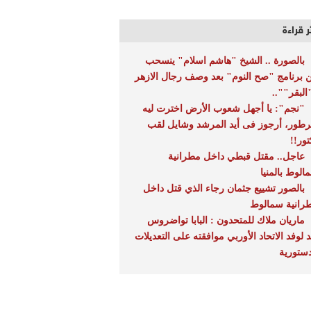
ر قراءة
بالصورة .. الشيخ "هاشم اسلام" ينسحب
 برنامج "صح النوم" بعد وصف رجال الازهر
البقر""..
"نجم": يا أجهل شعوب الأرض اخترت ليه
طور، أرجوز فى أيد المرشد وشايل لقب
تور!!
عاجل.. مقتل قبطي داخل مطرانية
الوط بالمنيا
بالصور تشييع جثمان رجاء الذي قتل داخل
رانية سمالوط
ماريان ملاك للمتحدون : البابا تواضروس
د لوفد الاتحاد الأوربي موافقته على التعديلات
دستورية