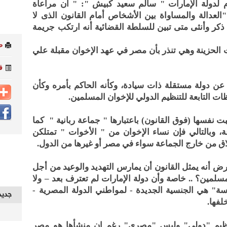
م لدولة الإمارات " سالم سعيد كبيش ": " أن مراعاة
العدالة والمساواة بين الأشخاص أمام القانون الذى لا
ر وأنثى متى تبين للسلطة القضائية أنه ارتكب جريمة
ط
ت الحزينة وهي تنذر بأن مصر في عهد الإخوان مقبلة علي
ف
 عن دولة مستقلة ذات سيادة، وكأنه الحاكم بأمره وكأن
ت التابعة للتنظيم الدولي للإخوان المسلمين.
 نفسها (فوق القانون) باعتبارها " جماعة ربانية " كما
، وبالتالي فإن نساء الإخوان من " الأخوات " تمتلكن
اق من خارج الجماعة سواء في مصر أو غيرها من الدول.
رض أنه يمثل القانون أن يمارس التهديد والوعيد من أجل
لمين؟ .. خاصة وأن دولة الإمارات لم تعترف بعد – ولا
دسة" هي الجنسية الجديدة - لمواطني الدولة المصرية -
جديد
خلفها.
تنظيم "دولى" وليس "مصرى" رغم ان منشأها هو مصر