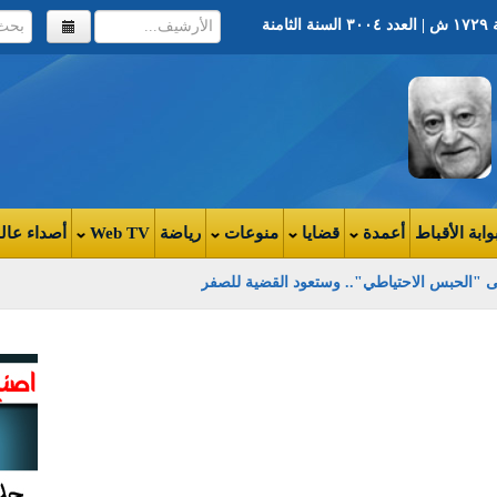
وابة الأقباط
أعمدة
قضايا
منوعات
رياضة
Web TV
أصداء عال
ى "الحبس الاحتياطي".. وستعود القضية للصفر