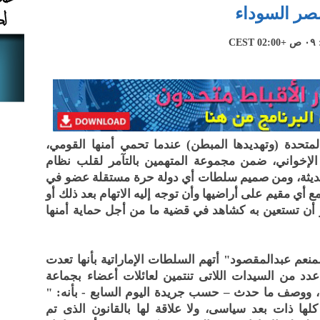
مصر السوداء
لمتحدة (وتهديدها المبطن) عندما تحمي أمنها القومي،
 الإخواني، ضمن مجموعة المتهمين بالتآمر لقلب نظام
حديثة، ومن صميم سلطات أي دولة حرة مستقلة عضو في
ع أي مقيم على أراضيها وأن توجه إليه الاتهام بعد ذلك أو
أو أن تستعين به كشاهد في قضية ما من أجل حماية أمنها
نعم عبدالمقصود" أتهم السلطات الإماراتية بأنها تعدت
دد من السيدات اللاتى تنتمين لعائلات أعضاء بجماعة
، ووصف ما حدث – حسب جريدة اليوم السابع - بأنه: "
ها ذات بعد سياسى، ولا علاقة لها بالقانون الذى تم