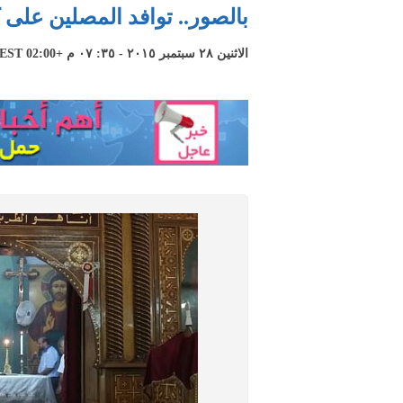
بالصور.. توافد المصلين على 
الاثنين ٢٨ سبتمبر ٢٠١٥ - ٣٥: ٠٧ م +02:00 CEST