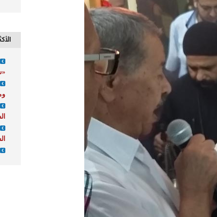
الأكث
«ش
وم
ال
ال