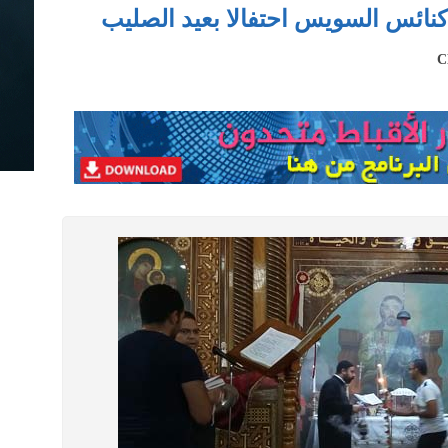
كنائس السويس احتفالا بعيد الصليب