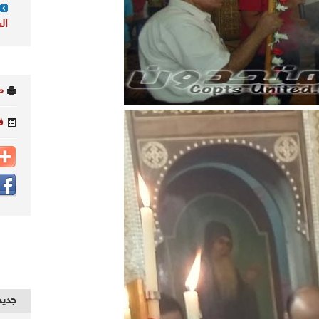
ال
ط
ف
جديد