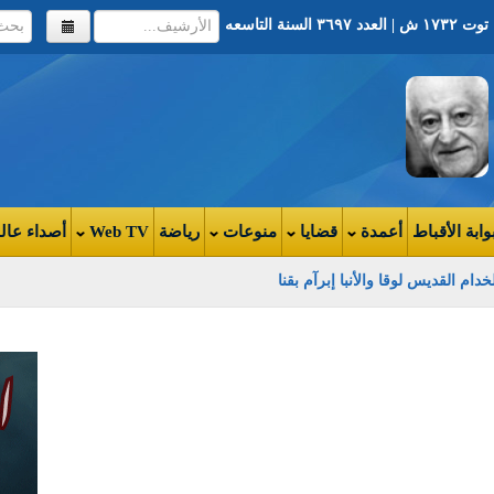
وابة الأقباط
أعمدة
قضايا
منوعات
رياضة
Web TV
أصداء عال
ون: "لحمة العيد شطبت عالفلوس اللي محوشينها للمدرسة"