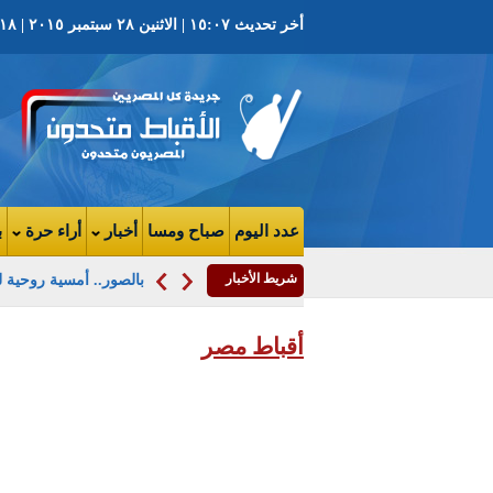
أخر تحديث ١٥:٠٧ | الاثنين ٢٨ سبتمبر ٢٠١٥ | ١٨ توت ١٧٣٢ ش | العدد ٣٦٩٧ السنة التاسعه
عدد اليوم
صباح ومسا
أخبار
أراء حرة
ب
شريط الأخبار
مواطن لكاميرا المتحد
أقباط مصر