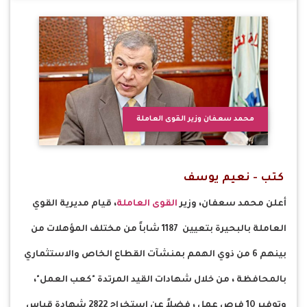
محمد سعفان وزير القوى العاملة
كتب - نعيم يوسف
أعلن محمد سعفان، وزير
القوى العاملة
، قيام مديرية القوي
العاملة بالبحيرة بتعيين 1187 شاباً من مختلف المؤهلات من
بينهم 6 من ذوي الهمم بمنشآت القطاع الخاص والاستثماري
بالمحافظة ، من خلال شهادات القيد المرتدة "كعب العمل"،
وتوفير 10 فرص عمل ، فضلاً عن إستخراج 2822 شهادة قياس