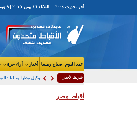
أخر تحديث ٠٦:٠٤ | الثلاثاء ١٦ يونيو ٢٠١٥ | ٩بؤونه ١٧٣١ ش | العدد ٣٥٩٣ السنة التاسعه
عدد اليوم
صباح ومسا
أخبار
أراء حرة
ب
شريط الأخبار
وكيل مطرانيه قنا : التب
أقباط مصر