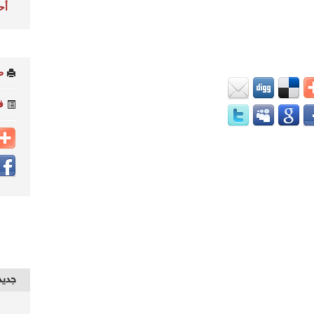
أح
ط
ف
جديد