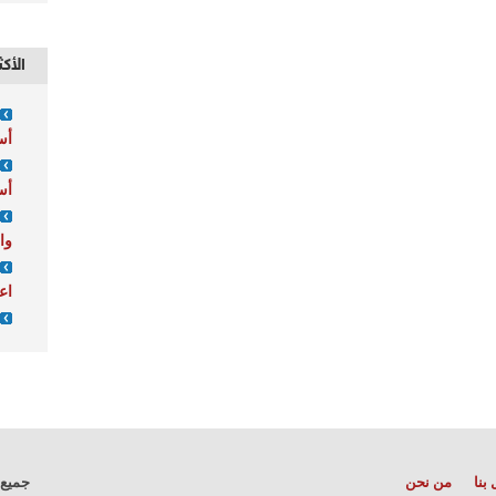
الأكث
أس
أس
وا
اع
بنا
من نحن
جميع 