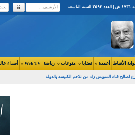
وابة الأقباط
أعمدة
قضايا
منوعات
رياضة
Web TV
أصداء عال
رع لصالح قناة السويس زاد من تلاحم الكنيسة بالدولة