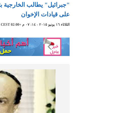
"جبرائيل" يطالب الخارجية بت
على قيادات الإخوان
الثلاثاء ١٦ يونيو ٢٠١٥ - ١٤: ٠٧ م +02:00 CEST