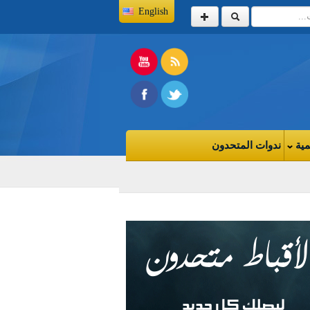
English
مية
ندوات المتحدون